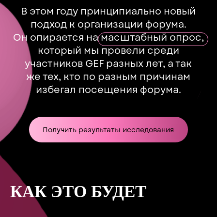
УЧАСТНИКОВ
Клиенты, агентства, производства,
специалисты, фрилансеры
и представители власти
80+
СПИКЕРОВ
Отрасли: ивент, майс, фестивали,
частные мероприятия, продакшн,
креатив
8
ТРЕКОВ
Фестивали, Бизнес, Продакшн,
Креатив, Частные события, Майс,
Клиенты, Госы