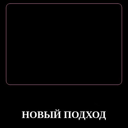
который мы провели среди
участников GEF разных лет, а так
же тех, кто по разным причинам
избегал посещения форума.
Получить результаты исследования
КАК ЭТО БУДЕТ
5
ДНЕЙ
В городе ивентеров на берегу
Волги и территории
национального парка
2000+