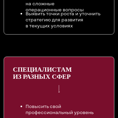
Покупка опций к билету
Бронирование отелей
Проживание в отеле
Индивидуальный трансфер
Консьерж-служба
Закрытый чат
Бронь места
*действует первые 5 мин выступления
Мерч
Закрытая вечеринка
Закрытая лаунж зона
Апгрейд билета
БИЛЕТ
ПРЕМИУМ
290 000 ₽
БИЗНЕС
70 000 ₽
ПРОФИ
55 000 ₽
с 30 сентября
СПУТНИК
25 000 ₽
30 000 ₽