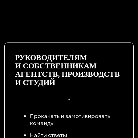
ВЫБРАТЬ БИЛЕТ
НА GEF
ПРЕМИУМ
СПУТНИК
БИЗНЕС
ПРОФИ
Состав билета:
Общая деловая программа
ЗНАНИЯ
/
НЕТВОРКИНГ
/
ДИСКУССИЯ
Посещение формата
ВДОХНОВЕНИЕ
Менторская гостиная
тет-а-тет с лидерами индустрии
Персональная консультация
амбассадора
*за дополнительную плату
Приложение GEF
Формат ОТДЫХ
Фуд-корт