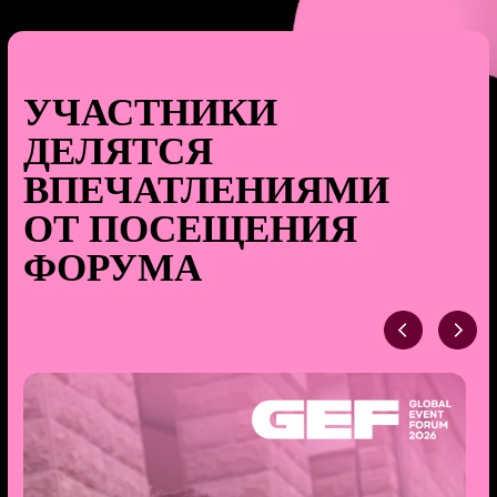
ХОЧЕШЬ ПОЛУЧАТЬ
НОВОСТИ
Напишите свой e-mail, чтобы
первым узнавать о новостях,
акциях и прочих фишках
Я ознакомлен и согласен с
положениями
оферты
Я ознакомлен и согласен с
положениями
политики в отношении
обработки персональных данных
Я предоставляю свое
согласие на обработку
персональных данных