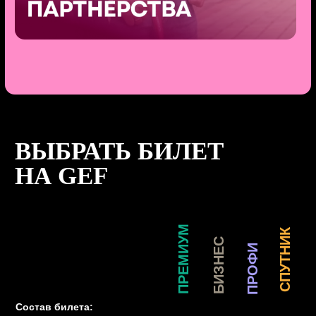
8 800 600 53 90 (Горячая линия)
Услуги оказывает Общество с ограниченной
ответственностью «Фестивали и Форумы»
ИНН 9725200370
ОГРН 1267700010038