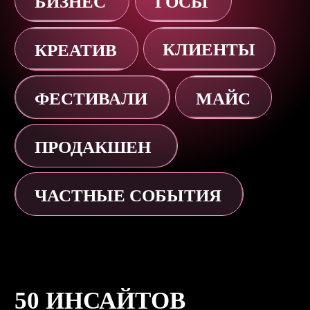
Заявить о себе
Найти новых партнеров
Засширить географию заказов
АТМОСФЕРА GEF