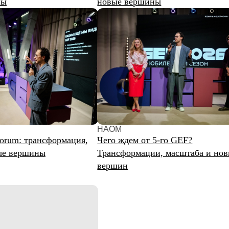
НАОМ
BBT Rus
 трансформация,
Чего ждем от 5-го GEF?
Пятый ю
шины
Трансформации, масштаба и новых
Forum: 
вершин
новые 