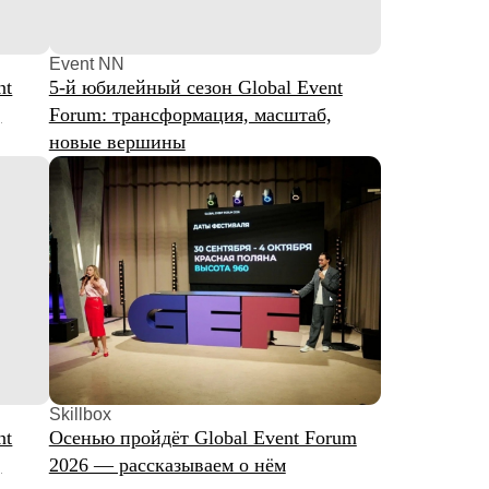
N
лейный сезон Global Event
трансформация, масштаб,
вершины
пройдёт Global Event Forum
рассказываем о нём