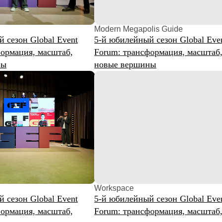
Modern Megapolis Guide
Event N
 Global Event
5-й юбилейный сезон Global Event
5-й юби
я, масштаб,
Forum: трансформация, масштаб,
Forum: 
новые вершины
новые 
Workspace
Skillbox
 Global Event
5-й юбилейный сезон Global Event
Осенью 
я, масштаб,
Forum: трансформация, масштаб,
2026 — 
новые вершины