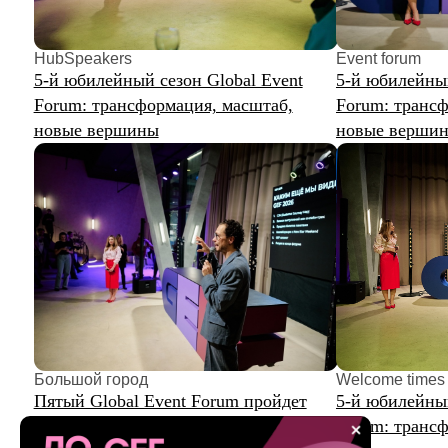
HubSpeakers
Event forum
5-й юбилейный сезон Global Event
5-й юбилейный сезон
Forum: трансформация, масштаб,
Forum: трансформаци
новые вершины
новые вершины
Большой город
Welcome times
Пятый Global Event Forum пройдет
5-й юбилейный сезон
с 30 сентября по 4 октября
Forum: трансформаци
на «Красной Поляне»
новые вершины