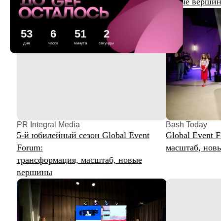
53
6
51
2
дня
часов
минута
секунды
PR Integral Media
Bash Today
5-й юбилейный сезон Global Event
Global Event Forum:
Forum:
масштаб, новые вер
трансформация, масштаб, новые
вершины
Event Live
All events