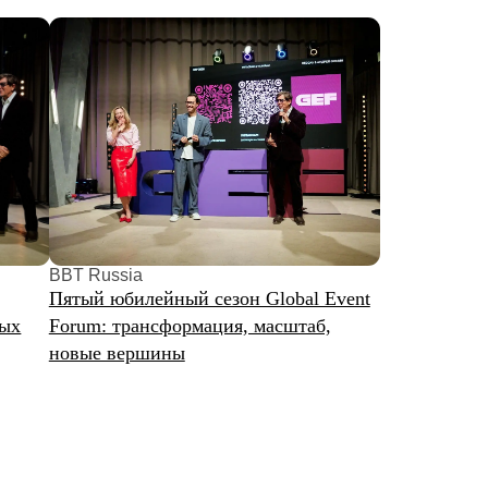
sia
билейный сезон Global Event
трансформация, масштаб,
вершины